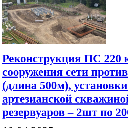
Реконструкция ПС 220 
сооружения сети проти
(длина 500м), установки
артезианской скважино
резервуаров – 2шт по 2